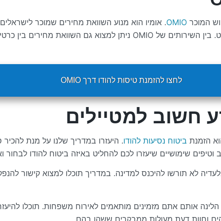
פוש המוכר
OMIO
. אומיו הוא מנוע השוואת מחירים שמוכר לישראלי
לתחבורה ציבורית במקומות רבים בעולם, ובמזרח הרחוק בפרט. בין השירותים של
לחצו להזמנת טיסות להודו דרך OMIO
ע חשוב למטיילים
וא הזמנת
ביטוח נסיעות להודו
. היעזרו במדריך שלנו על מנת להכיר ס
 וטיפים שימושיים שיעזרו לכם להחליט באיזה ביטוח להודו לבחור וא
לעדיה לא תורשו להיכנס למדינה. במדריך תוכלו למצוא קישור להנפקת ו
 הלינה אותם אתם מזמינים מותאמים לאירוח משפחות. תוכלו להיעז
הים וחוות דעת מעולות ממבקרים ששהו בהם.