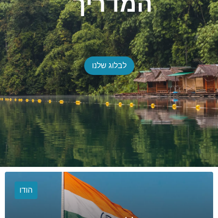
המדריך
ק
ו
ח
ר
ה
ח
ל
מ
ז
ר
לבלוג שלנו
הודו