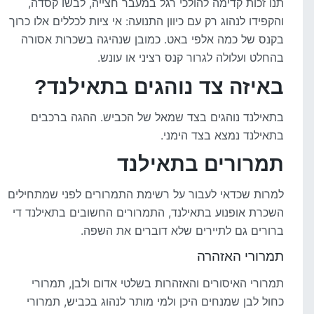
תנו זכות קדימה להולכי רגל במעבר חצייה, לבשו קסדה,
והקפידו לנהוג רק עם כיוון התנועה: אי ציות לכללים אלו כרוך
בקנס של כמה אלפי באט. כמובן שנהיגה בשכרות אסורה
בהחלט ועלולה לגרור קנס רציני או עונש.
באיזה צד נוהגים בתאילנד?
בתאילנד נוהגים בצד שמאל של הכביש. ההגה ברכבים
בתאילנד נמצא בצד הימני.
תמרורים בתאילנד
למרות שכדאי לעבור על רשימת התמרורים לפני שמתחילים
השכרת אופנוע בתאילנד, התמרורים החשובים בתאילנד די
ברורים גם לתיירים שלא דוברים את השפה.
תמרורי האזהרה
תמרורי האיסורים והאזהרות בשלטי אדום ולבן, תמרורי
כחול לבן שמנחים היכן ולמי מותר לנהוג בכביש, תמרורי