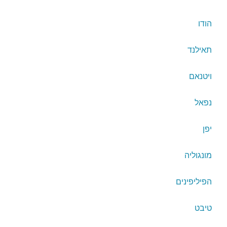
הודו
תאילנד
ויטנאם
נפאל
יפן
מונגוליה
הפיליפינים
טיבט