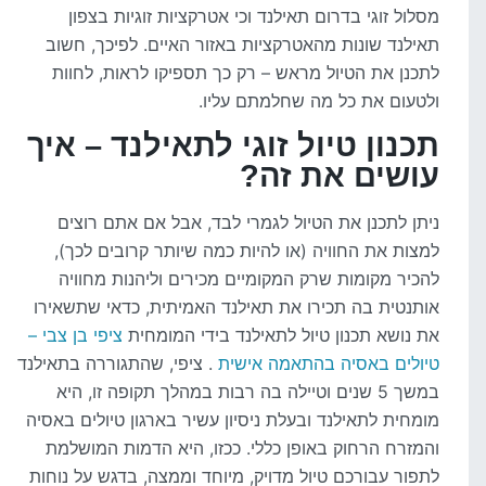
מסלול זוגי בדרום תאילנד וכי אטרקציות זוגיות בצפון
תאילנד שונות מהאטרקציות באזור האיים. לפיכך, חשוב
לתכנן את הטיול מראש – רק כך תספיקו לראות, לחוות
ולטעום את כל מה שחלמתם עליו.
תכנון טיול זוגי לתאילנד – איך
עושים את זה?
ניתן לתכנן את הטיול לגמרי לבד, אבל אם אתם רוצים
למצות את החוויה (או להיות כמה שיותר קרובים לכך),
להכיר מקומות שרק המקומיים מכירים וליהנות מחוויה
אותנטית בה תכירו את תאילנד האמיתית, כדאי שתשאירו
את נושא תכנון טיול לתאילנד בידי המומחית
ציפי בן צבי –
טיולים באסיה בהתאמה אישית
. ציפי, שהתגוררה בתאילנד
במשך 5 שנים וטיילה בה רבות במהלך תקופה זו, היא
מומחית לתאילנד ובעלת ניסיון עשיר בארגון טיולים באסיה
והמזרח הרחוק באופן כללי. ככזו, היא הדמות המושלמת
לתפור עבורכם טיול מדויק, מיוחד וממצה, בדגש על נוחות