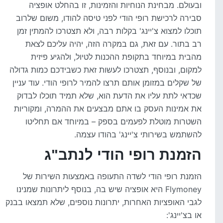
ובעולם. מבחינת הנוחיות והזמינות, זו בהחלט אופציה
סבירה לרכישת רופי הודי לפני טיסה להודו, משום שלרוב
תוכלו למצוא צ'יינג' בקלות רבה, ולא תצטרכו להמתין זמן
רב בתור. עם זאת, גם במקרה הזה, יהיה עליכם לצאת
מהבית במיוחד בתקופת ההכנות לטיול, ולהגיע פיזית
למקום, ובנוסף, תצטרכו לעשות זאת כשבידכם כמות גדולה
של שקלים במזומן אותם תרצו להמיר לרופי הודי. עוד עניין
שכדאי לתת עליו את הדעת הוא, שלא תמיד תוכלו לבדוק
את אמינות העסק בו אתם מבצעים את ההמרה, ומקוריות
השטרות מוטלת לפעמים בספק – במיוחד אם תחליטו
להשתמש בשירותי צ'יינג' בהודו עצמה.
הזמנת רופי הודי לנתב"ג
הזמנת רופי הודי לשדה התעופה באמצעות השירות של
Flymoney היא אופציה שיש בה, בנוסף ליתרונות שמנינו
לגבי האופציות האחרות, יתרונות נוספים, שלא תמצאו בבנק
או בצ'יינג':