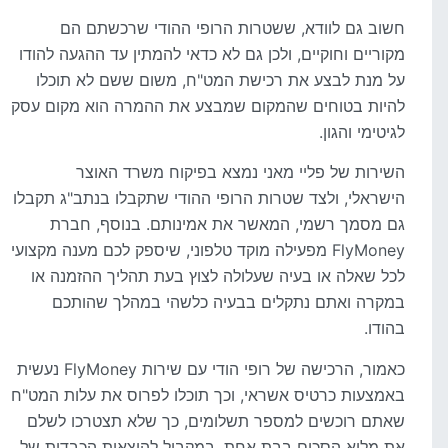
חשוב גם לוודא, ששטרות הרופי ההודי שרכשתם הם
מקוריים וחוקיים, ולכן גם לא כדאי להמתין עד ההגעה להודו
על מנת לבצע את רכישת המט"ח, משום ששם לא תוכלו
להיות בטוחים שהמקום שמבצע את ההמרה הוא מקום עסק
לגיטימי והגון.
השירות של פליי מאני נמצא בפיקוח משרד האוצר
הישראלי, ולצד שטרות הרופי ההודי שתקבלו בנתב"ג תקבלו
גם מסמך רשמי, המאשר את אמינותם. בנוסף, חברת
FlyMoney מפעילה מוקד טלפוני, שיספק לכם מענה מקצועי
לכל שאלה או בעיה שעלולה לצוץ בעת תהליך ההזמנה או
במקרה ואתם נתקלים בבעיה כלשהי במהלך שהותכם
בהודו.
כאמור, הרכישה של רופי הודי עם שירות FlyMoney נעשית
באמצעות כרטיס אשראי, וכך תוכלו לפרוס את עלות המט"ח
שאתם רוכשים למספר תשלומים, כך שלא תצטרכו לשלם
את מלוא הסכום בבת אחת, במקביל להוצאות הכבדות של