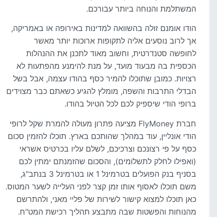
המשתלמת והנוחה ביותר עבורכם.
הודו אומנם זולה בהשוואה למדינות באירופה או באמריקה,
אך לרוב נוסעים אליה לתקופות ארוכות יותר מאשר
לחופשה סטנדרטית, וחשוב מאוד לתכנן את ההנהלות
הכספית בה מבעוד מועד, על מנת להימנע מהפתעות לא
רצויות. כמובן שתוכלו להמיר כסף בהודו עצמה, אבל בשל
הבדלי התרבות והשפה, מומלץ להגיע כשאתם כבר מצוידים
ברופי הודי שיספיק לכם לכל הטיול בהודו.
חברת FlyMoney מציעה פתרון מעולה להמרת שקל לרופי
הודי אונליין, עוד במהלך שהותכם בארץ. תוכלו להזמין סכום
כסף על פי רצונכם וצרכיכם, לשלם עליו בכרטיס אשראי
(ואפילו לחלק לתשלומים), והסכום שהזמנתם ימתין לכם
בסניף בנק הפועלים בטרמינל 1 או בטרמינל 3 בנתב"ג,
משם תוכלו לאסוף אותו זמן קצר לפני העלייה לשער המטוס.
כאן תוכלו למצוא קישור לשירות של פליי מאני, ולהתרשם
מהנוחות והפשטות שבה מתבצע תהליך רכישת המט"ח.