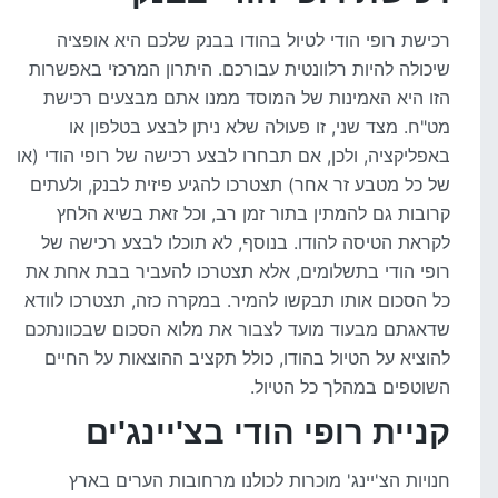
רכישת רופי הודי לטיול בהודו בבנק שלכם היא אופציה
שיכולה להיות רלוונטית עבורכם. היתרון המרכזי באפשרות
הזו היא האמינות של המוסד ממנו אתם מבצעים רכישת
מט"ח. מצד שני, זו פעולה שלא ניתן לבצע בטלפון או
באפליקציה, ולכן, אם תבחרו לבצע רכישה של רופי הודי (או
של כל מטבע זר אחר) תצטרכו להגיע פיזית לבנק, ולעתים
קרובות גם להמתין בתור זמן רב, וכל זאת בשיא הלחץ
לקראת הטיסה להודו. בנוסף, לא תוכלו לבצע רכישה של
רופי הודי בתשלומים, אלא תצטרכו להעביר בבת אחת את
כל הסכום אותו תבקשו להמיר. במקרה כזה, תצטרכו לוודא
שדאגתם מבעוד מועד לצבור את מלוא הסכום שבכוונתכם
להוציא על הטיול בהודו, כולל תקציב ההוצאות על החיים
השוטפים במהלך כל הטיול.
קניית רופי הודי בצ'יינג'ים
חנויות הצ'יינג' מוכרות לכולנו מרחובות הערים בארץ