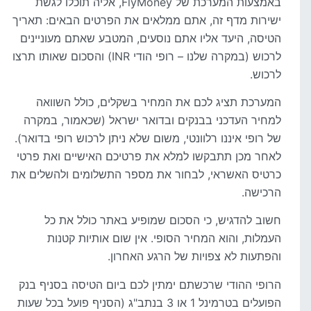
באמצעות המערכת של FlyMoney, אליה תוכלו לגשת
ישירות מדף זה, אתם ממלאים את הפרטים הבאים: תאריך
הטיסה, היעד אליו אתם נוסעים, המטבע שאתם מעוניינים
לרכוש (במקרה שלנו – רופי הודי INR) והסכום שאותו תרצו
לרכוש.
המערכת תציג לכם את המחיר בשקלים, כולל השוואה
למחיר העדכני בבנקים ובדואר ישראל (שכאמור, במקרה
של רופי איננו רלוונטי, משום שלא ניתן לרכוש רופי בדואר).
לאחר מכן תתבקשו למלא את פרטיכם האישיים ואת פרטי
כרטיס האשראי, לבחור את מספר התשלומים ולהשלים את
הרכישה.
חשוב להדגיש, כי הסכום שמופיע באתר כולל את כל
העמלות, והוא המחיר הסופי. אין שום אותיות קטנות
והפתעות לא צפויות של הרגע האחרון.
הרופי ההודי שרכשתם ימתין לכם ביום הטיסה בסניף בנק
הפועלים בטרמינל 1 או 3 בנתב"ג (הסניף פועל בכל שעות