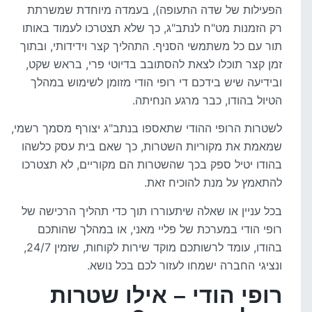
הפעילות של שדה התעופה), בעמדה מיוחדת שמשרתת
רק הזמנות מט"ח לנתב"ג, כך שלא תצטרכו לעמוד באותו
תור עם כל משתמשי הסניף. התהליך קצר וידידותי, ובתוך
זמן קצר תוכלו לצאת להסתובב בדיוטי פרי, בראש שקט,
ובידיעה שיש בידכם די רופי הודי מזומן לשימוש במהלך
הטיול בהודו, כבר מרגע הנחיתה.
לשטרות הרופי ההודי שתאספו בנתב"ג יצורף מסמך רשמי,
שמאמת את מקוריות השטרות, כך שאם בית עסק כלשהו
בהודו יטיל ספק בכך שהשטרות הם מקוריים, לא תצטרכו
להתאמץ על מנת להוכיח זאת.
בכל עניין או שאלה שיתעוררו תוך כדי תהליך הרכישה של
רופי הודי במערכת של פליי מאני, או במהלך שהותכם
בהודו, עומד לרשותכם מוקד שירות לקוחות, שזמין 24/7,
ונציגי החברה ישמחו לעזור לכם בכל נושא.
רופי הודי – אילו שטרות