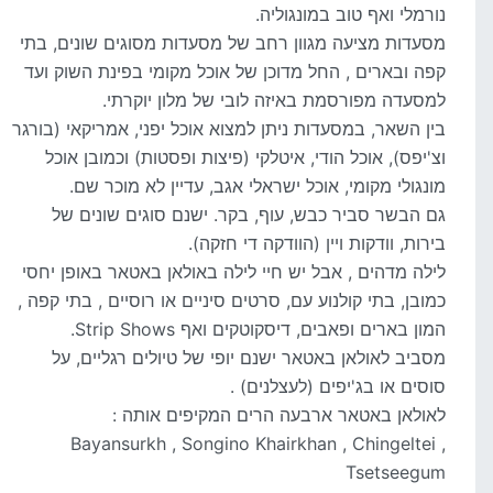
נורמלי ואף טוב במונגוליה.
מסעדות מציעה מגוון רחב של מסעדות מסוגים שונים, בתי
קפה ובארים , החל מדוכן של אוכל מקומי בפינת השוק ועד
למסעדה מפורסמת באיזה לובי של מלון יוקרתי.
בין השאר, במסעדות ניתן למצוא אוכל יפני, אמריקאי (בורגר
וצ'יפס), אוכל הודי, איטלקי (פיצות ופסטות) וכמובן אוכל
מונגולי מקומי, אוכל ישראלי אגב, עדיין לא מוכר שם.
גם הבשר סביר כבש, עוף, בקר. ישנם סוגים שונים של
בירות, וודקות ויין (הוודקה די חזקה).
לילה מדהים , אבל יש חיי לילה באולאן באטאר באופן יחסי
כמובן, בתי קולנוע עם, סרטים סיניים או רוסיים , בתי קפה ,
המון בארים ופאבים, דיסקוטקים ואף Strip Shows.
מסביב לאולאן באטאר ישנם יופי של טיולים רגליים, על
סוסים או בג'יפים (לעצלנים) .
לאולאן באטאר ארבעה הרים המקיפים אותה :
Bayansurkh , Songino Khairkhan , Chingeltei ,
Tsetseegum