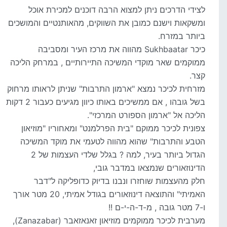
לצידי הדרכים ניתן למצוא הרבה דוכנים למכירת אוכל
ומשקאות וישנם כמובן את השווקים, מהאותנטיים והמושכים
ביותר במזרח.
כיכר Sukhbaatar מהווה את מרכז העיר ומסביבה
ממוקמים שאר מוקדי המשיכה התיירותיים , במרחק הליכה
קצר.
מזרחית לכיכר נמצא "ארמון התרבות" שניתן לראותו מרחוק
בשל גובהו , אם ממשיכים באותו כיוון מגיעים כעבור 2 דקות
הליכה אל "ארמון הספורט המרכזי".
צפונית לכיכר ממוקם "בית הפרלמנט" ומאחוריו "מוזיאון
הטבע והתרבות" שהוא מהווה לטעמי את מוקד המשיכה
הגדול ביותר בעיר, למה ? בגלל שלדי העצמות של 2
הדינוזאורים שנמצאו במדבר גובי,
חלק מהעצמות שוחזרו ונבנו בדיוק כדופליקה ל"דבר
האמיתי" והתוצאה דינוזאורים בגודל אמיתי, 20 מטר אורך
ו-7 מטר גובה , מ-ד-ה-י-ם !!
מערבית לכיכר ממוקמים מוזיאון זאנאזאבר (Zanazabar),