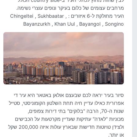
לבין שהות מחוץ לכתלי העיר ב-country side הכולל
מרחבים עצומים של כלום בעיקר ונופים עוצרי נשימה.
העיר מחולקת ל-6 איזורים : Chingeltei , Sukhbaatar ,
Bayanzurkh , Khan Uul , Bayangol , Songino
סיור בעיר יראה לכם שבעצם אולאן באטאר היא עיר די
אפרורית כאילו עדיין חיה תחת השלטון הקומוניסטי, סטייל
שנות ה-70, הרבה "בלוקים" בתי דירות צפופים,
מכוניות "לאדה" עתיקות שעדיין מקרטעות על הכבישים
ולצידן טויוטות חדישות שבארץ עולות איזה 200,000 שקל
או יותר.