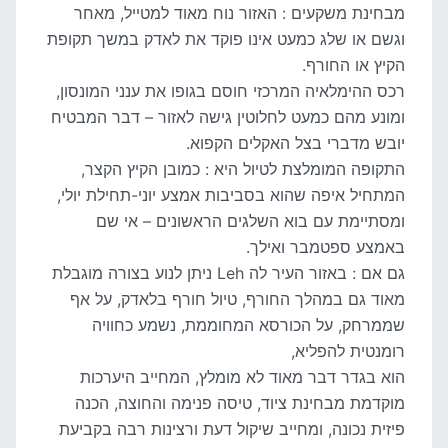
מבחינת משקעים : האזור נוח מאוד למטייל, מאחר
וגשם או שלג כמעט אינו פוקד את לאדק במשך תקופת
הקיץ או החורף.
רכס ההימלאיה המרכזי חוסם בגופו את ענני המונסון,
ומונע מהם כמעט לחלוטין גישה לאזור – דבר המבטיח
יובש מדברי בצל האקלים הקפוא.
התקופה המומלצת לטיול היא : כמובן הקיץ הקצר,
המתחיל איפה שהוא בסביבות אמצע יוני-תחילת יולי,
ומסתיימת עם בוא השלגים הראשונים – אי שם
באמצע ספטמבר ואילך.
גם אם : באזור העיר לה Leh ניתן לנוע בצורה מוגבלת
מאוד גם במהלך החורף, טיול חורף בלאדק, על אף
שממרחק, על הכורסא המחוממת, נשמע כחוויה
רומנטית להפליא,
הוא בגדר דבר מאוד לא מומלץ, המחייב היערכות
מוקדמת מבחינת ציוד, טיסה פנימה והחוצה, הכנה
פיזית נכונה, ומחייב שיקול דעת ורצינות רבה בקביעת