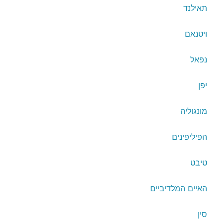
תאילנד
ויטנאם
נפאל
יפן
מונגוליה
הפיליפינים
טיבט
האיים המלדיביים
סין