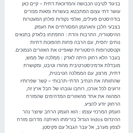
בניגוד לטיבט הכבושה והמדוכאת דתית – קיים כאן
עושר דתי עצום המתבטא בעשרות ומאות מנזרים
בודהיסטים פעילים, ואלפי נקודות פולחן המעטרות
בצבעי הלבן והארגמן המסורתיים את העמק.
ההיסטוריה, התרבות והדת : התפתחו בלאדק בתנאים
נוחים יחסית, עם הרבה פחות תהפוכות דתיות
וקטסטרופות היסטוריות שאפיינו את האזורים הנמוכים.
בעבר הלא רחוק היתה לאדק : ממלכה של ממש,
מובדלת אדמיניסטרטיבית מהודו וטיבט, ומקושרת
דתית, מרצון, עם הממלכה הטיבטית,
שהתוותה את הנתיב הדתי-תרבותי – קשר שפרותיו
זרועים לכל אורכו, רוחבו וגובהו של חבל ארץ זה,
המהווה את אחד מהאזורים המדהימים שהמזרח
הרחוק יודע להציע.
העמק המרכזי עצמו : הוא העמק הרחב שיוצר נהר
ההינדוס Indos הגדול בזרימתו האיתנה מדרום מזרח
לצפון מערב, אל עבר הגבול עם פקיסטן.