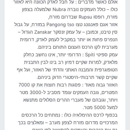
אולם כאשר מדברים : על חבל לאדק הכוונה היא לאזור
כולו – כולל העמקים נוברה Nubra שלמעלה בצפון
מזרח, רופסו Rupsu שבדרום מזרח,
אזור אגם פאנגונג טצו Pangong tso במזרח, על גבול
סין טיבט, וכמובן – על עמק זנסקר Zanskar הגדול –
הנפרס פחות או יותר במקביל לעמק לאדק, דרומית
מערבית לקו הרכס העצום התוחם ביניהם.
עמק ספיטי Spiti : הדרומי יותר, אינו נחשב כחלק
מלאדק, למרות שקיים דמיון רב בינו לבין התבנית
הטופוגרפית והמבנה האתני והדתי של האזור, ועל אף
שקיים קשר תרבותי-היסטורי הדוק ביניהם.
האזור גבוה מאוד : פסגות רבות חוצות את קו 7000
המטרים, גובה העמקים עומד מסביב ל-3000 מטר
ויותר, וגובהם של מעברי ההרים הסלולים מתנשא
למעל 5000 מטר.
בכפוף לרכס ההימלאיה כולו : נמתחים כל הרכסים
המרכזיים מדרום מזרח לצפון מערב – ומאלצים בכך
גם את הנהרות והעמקים להתיישר לפי כיוונם.