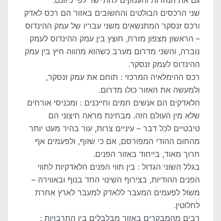
שני הרכסים הבולטים והחשובים באזור הם רכס לאדק
ורכס זנסקר המתנשאים משני עבריו של עמק ההינדוס
– הראשון מצפון מזרח, חוצץ בין עמק ההינדוס לעמק
נוברה, והשני מדרום מערב כשהוא מהווה חיץ בין עמק
ההינדוס לעמק זנסקר.
רכס ההימלאיה המרכזי : תוחם את עמק זנסקר,
ולמעשה את האזור כולו מדרום.
הלאדקים הם אנשים חמים וחייכנים : ומכניסי אורחים
שלא מין העולם הזה. מבחינת מראה חיצוני הם
טיבטיים לכל דבר – עיניים צרות, עור בהיר מעט יותר
מהחום ההודי המפורסם, אם כי שזוף, ולפעמים אף
חרוך מאוד, בייחוד באזור הפנים.
בגלל השוני הגדול : בין תווי הפנים הלאדקיות לתווי
הפנים ההודיות, בצירוף השינוי החד בנוף ובאווירה –
משול לפעמים המעבר ללאדק למעבר לארץ אחרת
לחלוטין.
רבים מהמבקרים באזור מבלבלים בין התרבויות :