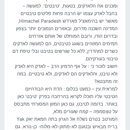
ומכנים את הלאדקים, בטעות, 'טיבטים'. למעשה –
בחבל לאדק עצמו יש הרבה פחות פליטים טיבטיים
מאשר יש בהימאצ'ל פארדש Himachel Paradesh,
המדינה השכנה מדרום, ובאזורים הנמוכים יותר בצפון
ובדרום הודו, ורובם המוחלט של אותם אזרחים
תמימים המזוהים בשוגג כטיבטים, הם למעשה לאדקים
כשרים למהדרין, ללא כל שורשים בטיבט ובלי טיפת דם
טיבטי בעורקיהם.
חשוב לזכור כי : על אף הדמיון הרב – לאדק היא לאדק
ולא טיבט, והלאדקים הם לאדקים, ולא טיבטיים. במה
זה מתבטא?
למראית עין – כמעט בכלום : הדת היא הבודהיזם
הטיבטי עליו תוכלו לקרוא בהרחבה בפרק 'טיבט' כאן
באתר. בדומה לטיבט, גם כאן המזון המסורתי מתבסס
על טצסמפה – קמח שעורים מלא,
המורטב בטרם נשלח אל הגרון בתה חמאת יאק Yak
בריח מבאיש ובטעם לא-מתוק-לא-מלוח- כן-נורא. גם